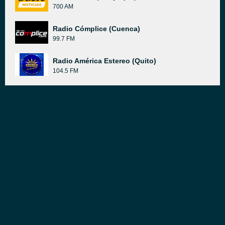
700 AM
Radio Cómplice (Cuenca)
99.7 FM
Radio América Estereo (Quito)
104.5 FM