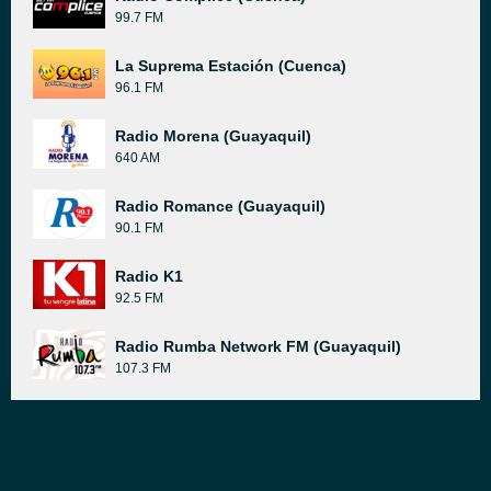
99.7 FM
La Suprema Estación (Cuenca)
96.1 FM
Radio Morena (Guayaquil)
640 AM
Radio Romance (Guayaquil)
90.1 FM
Radio K1
92.5 FM
Radio Rumba Network FM (Guayaquil)
107.3 FM