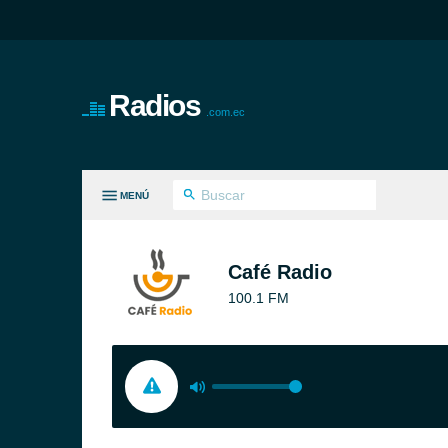
Radios
.com.ec
MENÚ
S GÉNEROS
Café Radio
100.1 FM