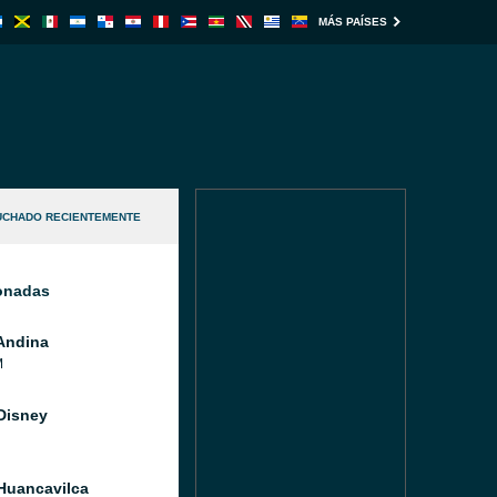
MÁS PAÍSES
UCHADO RECIENTEMENTE
ionadas
Andina
M
Disney
Huancavilca