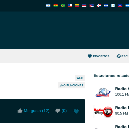
FAVORITOS
ESC
Estaciones relac
WEB
¿NO FUNCIONA?
Radio 
106.1 F
Radio 
Me gusta (
12
)
(
0
)
90.5 FM
Radio 