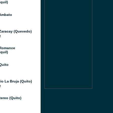
quil)
Ambato
Zaracay (Quevedo)
M
 Romance
quil)
Quito
io La Bruja (Quito)
M
tereo (Quito)