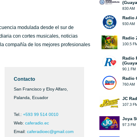
(Guaya
830 AM
Radio 
930 AM
ecuencia modulada desde el sur de
iaria con cortes musicales, noticias
Radio 
 y la compañía de los mejores profesionales
100.5 F
Radio
(Guaya
90.1 FM
Radio 
Contacto
760 AM
San Francisco y Eloy Alfaro,
Palanda, Ecuador
JC Rad
107.3 F
Tel.:
+593 99 514 0010
Joya S
Web:
caferadio.ec
97.3 FM
Email:
caferadioec@gmail.com