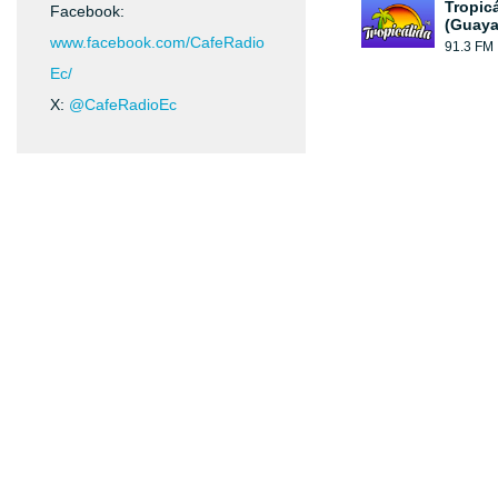
Tropic
Facebook:
(Guaya
www.facebook.com/CafeRadio
91.3 FM
Ec/
X:
@CafeRadioEc