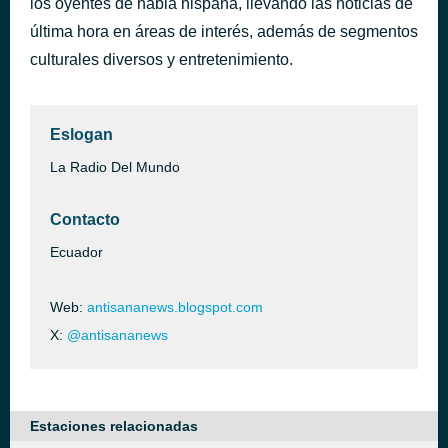
los oyentes de habla hispana, llevando las noticias de
Atajitos De Caña
última hora en áreas de interés, además de segmentos
hace 12 horas
Pueblo Nuevo
culturales diversos y entretenimiento.
Eslogan
La Radio Del Mundo
Contacto
Ecuador
Web:
antisananews.blogspot.com
X:
@antisananews
Estaciones relacionadas