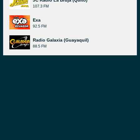
JC Radio La Bruja (Quito)
107.3 FM
Exa
92.5 FM
Radio Galaxia (Guayaquil)
88.5 FM