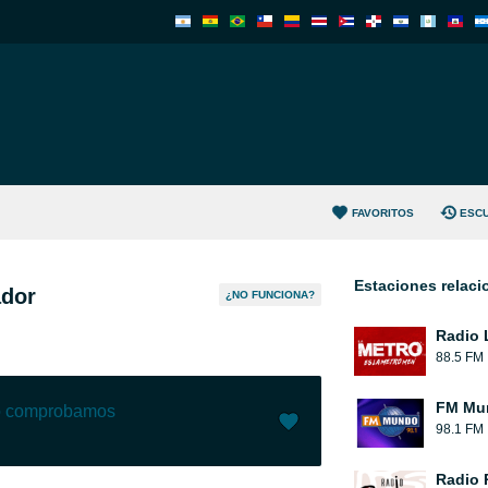
FAVORITOS
ESC
Estaciones relac
ador
¿NO FUNCIONA?
Radio 
88.5 FM
FM Mun
lo comprobamos
98.1 FM
Me gusta (
0
)
(
0
)
Radio