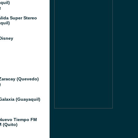
quil)
M
álida Super Stereo
quil)
Disney
Zaracay (Quevedo)
M
Galaxia (Guayaquil)
Nuevo Tiempo FM
M (Quito)