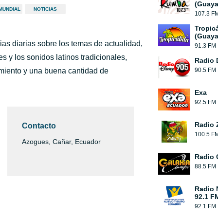
(Guaya
MUNDIAL
NOTICIAS
107.3 F
Tropic
(Guaya
ias diarias sobre los temas de actualidad,
91.3 FM
y los sonidos latinos tradicionales,
Radio 
iento y una buena cantidad de
90.5 FM
Exa
92.5 FM
Radio 
Contacto
100.5 F
Azogues, Cañar, Ecuador
Radio 
88.5 FM
Radio 
92.1 F
92.1 FM