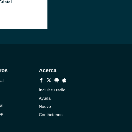
ristal
ros
Acerca
al
a
Incluir tu radio
Ayuda
al
Nuevo
sp
Contáctenos