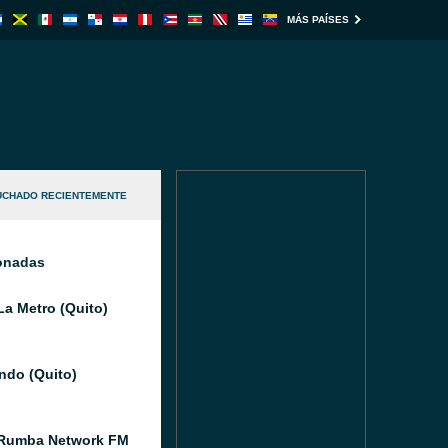
MÁS PAÍSES
UCHADO RECIENTEMENTE
ionadas
La Metro (Quito)
do (Quito)
 Rumba Network FM